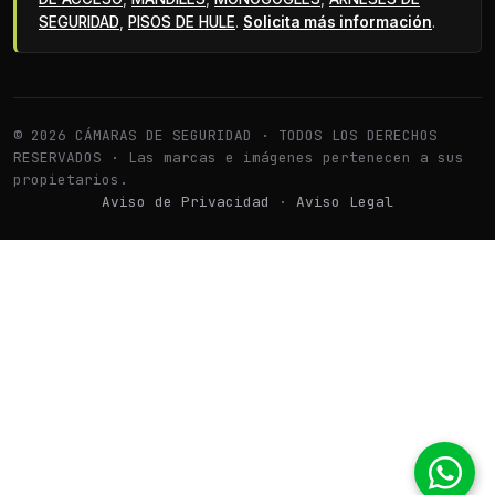
SEGURIDAD
,
PISOS DE HULE
.
Solicita más información
.
© 2026 CÁMARAS DE SEGURIDAD · TODOS LOS DERECHOS
RESERVADOS · Las marcas e imágenes pertenecen a sus
propietarios.
Aviso de Privacidad
·
Aviso Legal